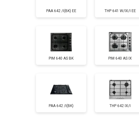
PAA 642 /I(BK) EE
THP 641 W/IX/I EE
PIM 640 AS BK
PIM 640 AS IX
PAA 642 /I(BK)
THP 642 IX/I