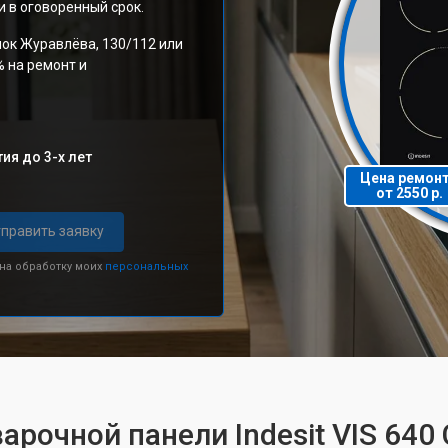
 в оговоренный срок.
лок Журавлёва, 130/112 или
% на ремонт и
ия до 3-х лет
Цена ремон
от 2550 р.
править заявку
 на обработку моих
персональных
арочной панели Indesit VIS 640 