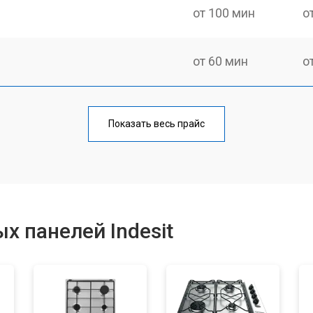
от 100 мин
о
от 60 мин
о
от 140 мин
о
Показать весь прайс
от 100 мин
о
от 100 мин
о
х панелей Indesit
от 60 мин
о