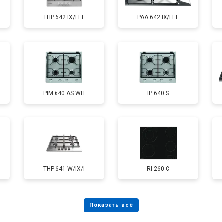
THP 642 IX/I EE
PAA 642 IX/I EE
PIM 640 AS WH
IP 640 S
THP 641 W/IX/I
RI 260 C