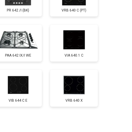
PR 642 /I (BK)
VRB 640 C (PT)
PAA 642 IX/I WE
VIA 640.1 C
VIB 644 C E
VRB 640 X