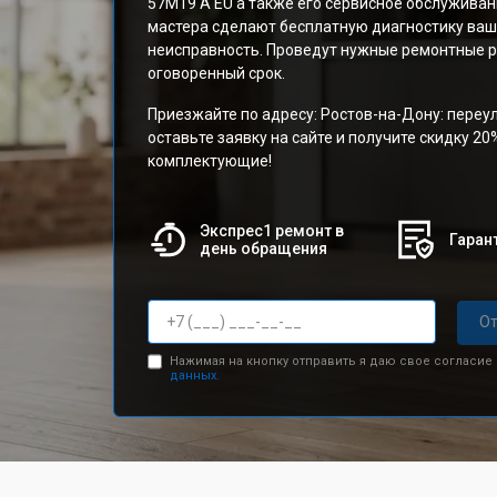
57M19 A EU а также его сервисное обслужива
мастера сделают бесплатную диагностику ваш
неисправность. Проведут нужные ремонтные р
оговоренный срок.
Приезжайте по адресу: Ростов-на-Дону: переу
оставьте заявку на сайте и получите скидку 20
комплектующие!
Экспрес1 ремонт в
Гарант
день обращения
От
Нажимая на кнопку отправить я даю свое согласие
данных.