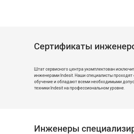
Ремонт или замена системы защиты
Ремонт или замена пружины двер
Сертификаты инженеров
Замена платы сенсорного управле
Замена водоприёмника
Штат сервисного центра укомплектован исключ
инженерами Indesit. Наши специалисты проходят
обучение и обладают всеми необходимыми допу
Замена панели управления
техники Indesit на профессиональном уровне.
Замена блока управления
Инженеры специализиро
Замена ТЭН