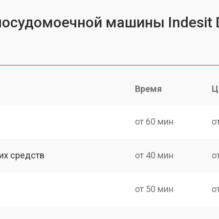
посудомоечной машины Indesit
Время
Ц
от 60 мин
о
их средств
от 40 мин
о
от 50 мин
о