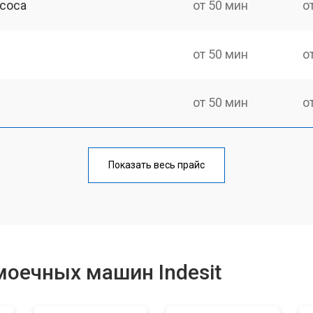
асоса
от 50 мин
о
от 50 мин
о
от 50 мин
о
от 100 мин
о
Показать весь прайс
от 40 мин
о
от 60 мин
о
оечных машин Indesit
от 50 мин
о