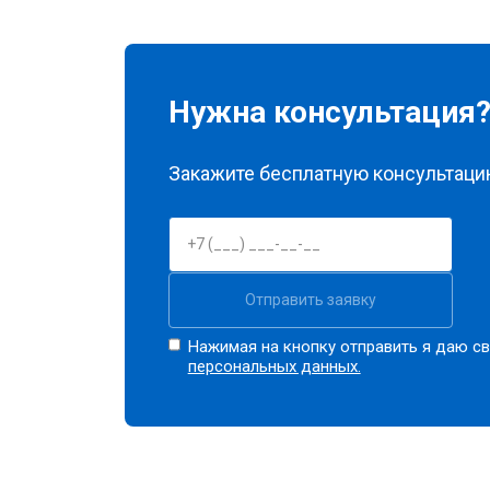
Замена датчика мутности
Замена датчика соли
Нужна консультация
Замена заливного клапана
Закажите бесплатную консультацию
Замена расходомера
Отправить заявку
Замена разбрызгивателя
Нажимая на кнопку отправить я даю св
персональных данных.
Замена пускового конденсатора ци
Замена проточного нагревательног