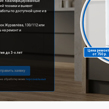
ние. Квалифицированные
ей техники и выявят
аботы по доступной цене и в
лок Журавлёва, 130/112 или
% на ремонт и
Цена ремон
ия до 3-х лет
от 750 р.
править заявку
 на обработку моих
персональных