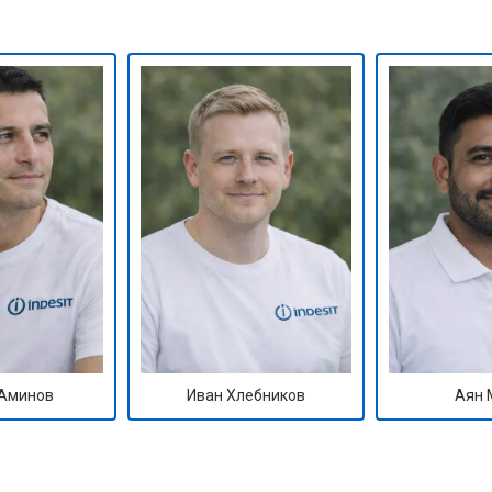
ры
от 50 мин
о
от 60 мин
о
от 40 мин
о
от 60 мин
о
 креплений, кнопок)
от 40 мин
о
Аминов
Иван Хлебников
Аян 
овление)
от 80 мин
о