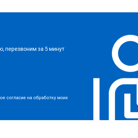
от 50 мин
о
от 50 мин
о
?
от 50 мин
о
, перезвоним за 5 минут
от 60 мин
о
от 40 мин
о
ое согласие на обработку моих
ркуляционного насоса
от 60 мин
о
о элемента
от 50 мин
о