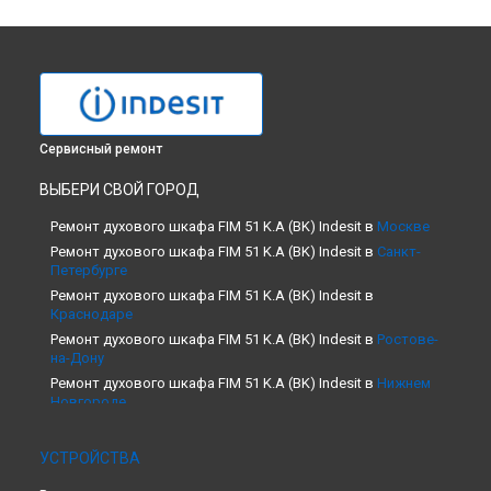
Сервисный ремонт
ВЫБЕРИ СВОЙ ГОРОД
Ремонт духового шкафа FIM 51 K.A (BK) Indesit в
Москве
Ремонт духового шкафа FIM 51 K.A (BK) Indesit в
Санкт-
Петербурге
Ремонт духового шкафа FIM 51 K.A (BK) Indesit в
Краснодаре
Ремонт духового шкафа FIM 51 K.A (BK) Indesit в
Ростове-
на-Дону
Ремонт духового шкафа FIM 51 K.A (BK) Indesit в
Нижнем
Новгороде
Ремонт духового шкафа FIM 51 K.A (BK) Indesit в
Новосибирске
УСТРОЙСТВА
Ремонт духового шкафа FIM 51 K.A (BK) Indesit в
Челябинске