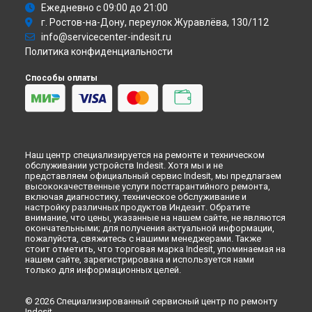
Ремонт духового шкафа FIM 51 K.A (BK) Indesit в
Кирове
Ежедневно с 09:00 до 21:00
г. Ростов-на-Дону, переулок Журавлёва, 130/112
Ремонт духового шкафа FIM 51 K.A (BK) Indesit в
Оренбурге
info@servicecenter-indesit.ru
Ремонт духового шкафа FIM 51 K.A (BK) Indesit в
Кемерово
Политика конфиденциальности
Ремонт духового шкафа FIM 51 K.A (BK) Indesit в
Новокузнецке
Способы оплаты
Ремонт духового шкафа FIM 51 K.A (BK) Indesit в
Рязани
Ремонт духового шкафа FIM 51 K.A (BK) Indesit в
Астрахани
Ремонт духового шкафа FIM 51 K.A (BK) Indesit в
Набережных Челнах
Ремонт духового шкафа FIM 51 K.A (BK) Indesit в
Липецке
Наш центр специализируется на ремонте и техническом
обслуживании устройств Indesit. Хотя мы и не
представляем официальный сервис Indesit, мы предлагаем
высококачественные услуги постгарантийного ремонта,
включая диагностику, техническое обслуживание и
настройку различных продуктов Индезит. Обратите
внимание, что цены, указанные на нашем сайте, не являются
окончательными; для получения актуальной информации,
пожалуйста, свяжитесь с нашими менеджерами. Также
стоит отметить, что торговая марка Indesit, упоминаемая на
нашем сайте, зарегистрирована и используется нами
только для информационных целей.
© 2026 Специализированный сервисный центр по ремонту
Indesit.