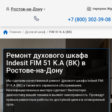
Наш сервисный центр специали
Ростов-на-Дону
переулок Жу
▼
+7 (800) 302-39-08
Главная
/
Духовой шкаф
/
FIM 51 K.A (BK)
Ремонт духового шкафа
Indesit FIM 51 K.A (BK) в
Ростове-на-Дону
Мы сделаем качественный ремонт духового шкафа Indesit FIM
51 K.A (BK) а также его сервисное обслуживание.
Квалифицированные мастера сделают бесплатную
диагностику вашей техники и выявят неисправность. Проведут
нужные ремонтные работы по доступной цене и в оговоренный
срок.